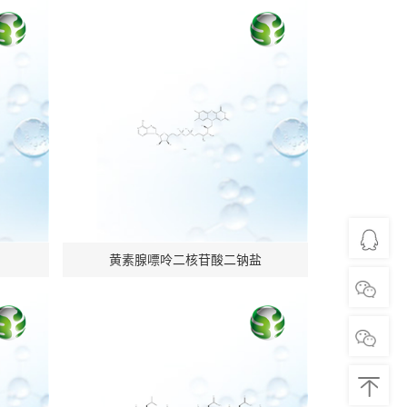
黄素腺嘌呤二核苷酸二钠盐