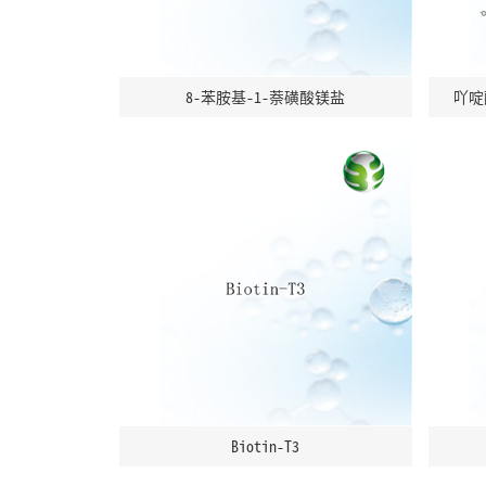
8-苯胺基-1-萘磺酸镁盐
吖啶酯
Biotin-T3