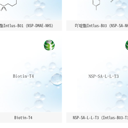
Intlus-B01（NSP-DMAE-NHS）
吖啶酯Intlus-B03（NSP-SA-N
Biotin-T4
NSP-SA-L-L-T3（Intlus-B03-